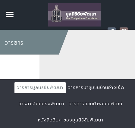
วารสาร
วารสารมูลนิธิชัยพัฒนา
วารสารป่าชุมชนบ้านอ่างเอ็ด
วารสารโคกปรงพัฒนา
วารสารสวนป่าพฤกษพัฒน์
หนังสืออื่นๆ ของมูลนิธิชัยพัฒนา