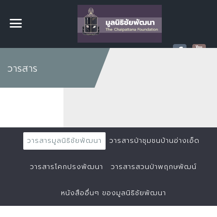
วารสาร
วารสารมูลนิธิชัยพัฒนา
วารสารป่าชุมชนบ้านอ่างเอ็ด
วารสารโคกปรงพัฒนา
วารสารสวนป่าพฤกษพัฒน์
หนังสืออื่นๆ ของมูลนิธิชัยพัฒนา