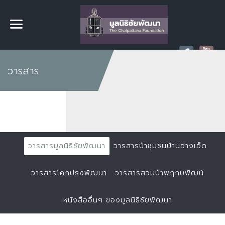
วารสาร
วารสารมูลนิธิชัยพัฒนา
วารสารป่าชุมชนบ้านอ่างเอ็ด
วารสารโคกปรงพัฒนา
วารสารสวนป่าพฤกษพัฒน์
หนังสืออื่นๆ ของมูลนิธิชัยพัฒนา