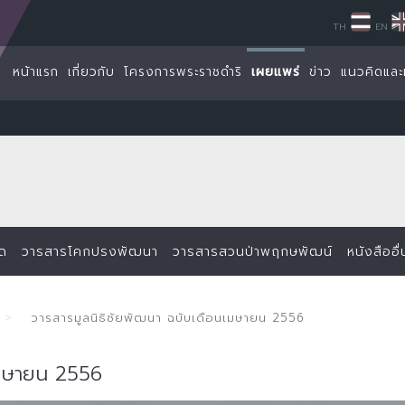
TH
EN
หน้าแรก
เกี่ยวกับ
โครงการพระราชดำริ
เผยแพร่
ข่าว
แนวคิดและ
็ด
วารสารโคกปรงพัฒนา
วารสารสวนป่าพฤกษพัฒน์
หนังสืออื
วารสารมูลนิธิชัยพัฒนา ฉบับเดือนเมษายน 2556
เมษายน 2556