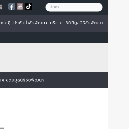
|
ทฤษฏี
กังหันน้ำชัยพัฒนา
บริจาค
30ปีมูลนิธิชัยพัฒนา
่นๆ ของมูลนิธิชัยพัฒนา