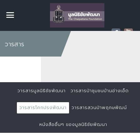
วารสาร
วารสารมูลนิธิชัยพัฒนา
วารสารป่าชุมชนบ้านอ่างเอ็ด
วารสารโคกปรงพัฒนา
วารสารสวนป่าพฤกษพัฒน์
หนังสืออื่นๆ ของมูลนิธิชัยพัฒนา