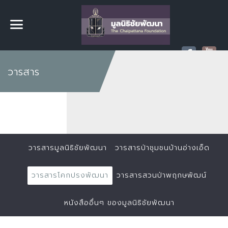
วารสาร
วารสารมูลนิธิชัยพัฒนา
วารสารป่าชุมชนบ้านอ่างเอ็ด
วารสารโคกปรงพัฒนา
วารสารสวนป่าพฤกษพัฒน์
หนังสืออื่นๆ ของมูลนิธิชัยพัฒนา