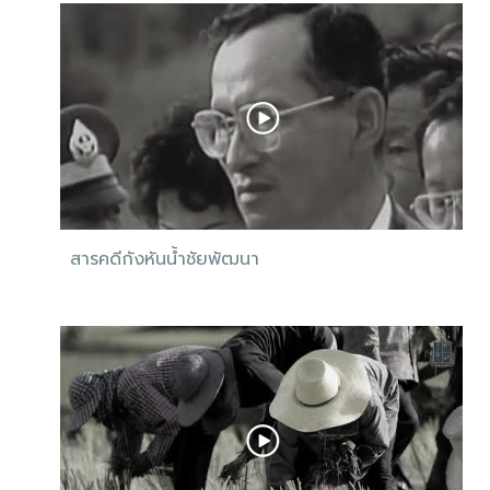
สารคดีกังหันน้ำชัยพัฒนา