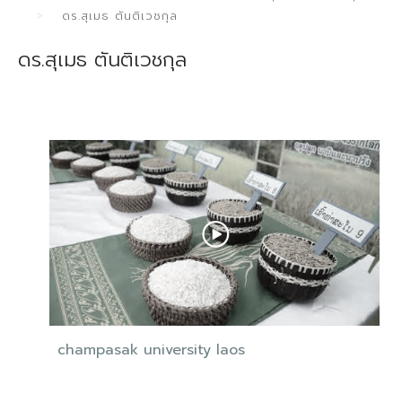
ดร.สุเมธ ตันติเวชกุล
ดร.สุเมธ ตันติเวชกุล
champasak university laos