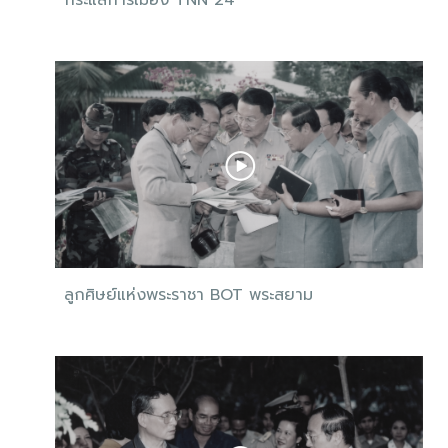
กระแสการเมือง TNN 24
ลูกศิษย์แห่งพระราชา BOT พระสยาม