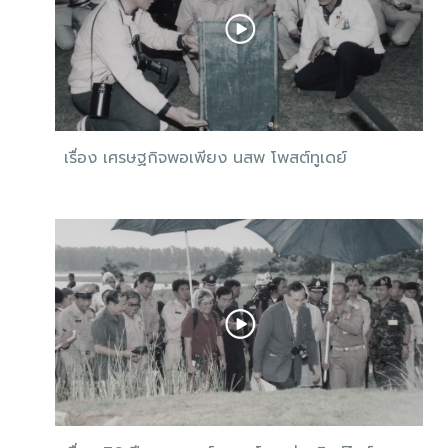
เรื่อง เศรษฐกิจพอเพียง นสพ โพสต์ทูเดย์