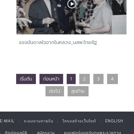
แรงบันดาลใจจากในหลวง_นสพ.ไทยรัฐ
เริ่มต้น
ก่อนหน้า
1
2
3
4
ต่อไป
สุดท้าย
E-MAIL
ระบบงานภายใน
โครงสร้างเว็บไซต์
ENGLISH
ติดต่อมูลนิธิ
สมัครงาน
แบบฟอร์มขอรับทุนพระราชทาน