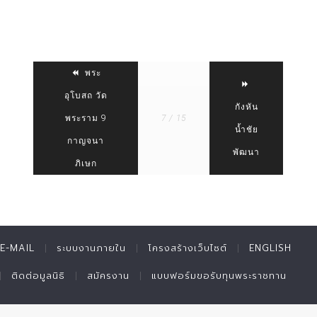
พระ
อุโบสถ วัด
กังหัน
พระราม 9
7 / 15
น้ำชัย
กาญจนา
พัฒนา
ภิเษก
E-MAIL
ระบบงานภายใน
โครงสร้างเว็บไซต์
ENGLISH
ติดต่อมูลนิธิ
สมัครงาน
แบบฟอร์มขอรับทุนพระราชทาน