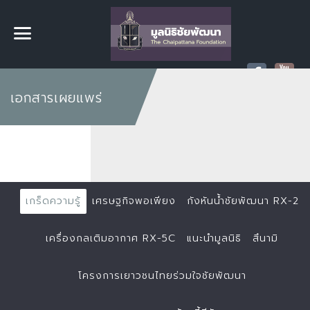
เอกสารเผยแพร่
เกร็ดความรู้
เศรษฐกิจพอเพียง
กังหันน้ำชัยพัฒนา RX-2
เครื่องกลเติมอากาศ RX-5C
แนะนำมูลนิธิ
สึนามิ
โครงการเยาวชนไทยร่วมใจชัยพัฒนา