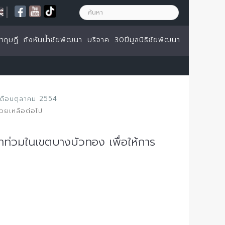
|
ทฤษฏี
กังหันน้ำชัยพัฒนา
บริจาค
30ปีมูลนิธิชัยพัฒนา
เดือนตุลาคม 2554
่วยเหลือต่อไป
้ำท่วมในเขตบางบัวทอง เพื่อให้การ