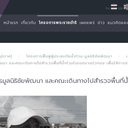
TH
EN
หน้าแรก
เกี่ยวกับ
โครงการพระราชดำริ
เผยแพร่
ข่าว
แนวคิดและ
ูมิภาค)
โครงการฟื้นฟูผู้ประสบภัยน้ำท่วม มูลนิธิชัยพัฒนา
พัฒนา และคณะเดินทางไปสำรวจพื้นที่น้ำท่วมในเขตบางบัวทอง เพื่อให้การช
ารมูลนิธิชัยพัฒนา และคณะเดินทางไปสำรวจพื้นที่น