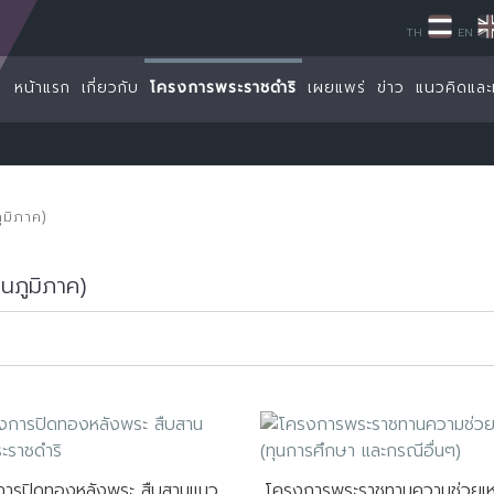
TH
EN
หน้าแรก
เกี่ยวกับ
โครงการพระราชดำริ
เผยแพร่
ข่าว
แนวคิดและ
ูมิภาค)
นภูมิภาค)
การปิดทองหลังพระ สืบสานแนว
โครงการพระราชทานความช่วยเห