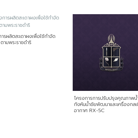
ารผลิตสะเดาผงเพื่อใช้กำจัด
ตามพระราชดำริ
โครงการการปรับปรุงคุณภาพน้
กังหันน้ำชัยพัฒนาและเครื่องกลเ
อากาศ RX-5C