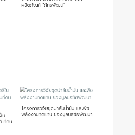
ผลิตภัณฑ์ "ภัทรพัฒน์"
โครงการวิจัยชุดปาล์มน้ำมัน และพืช
พลังงานทดแทน ของมูลนิธิชัยพัฒนา
่ใน
นที่ดิน