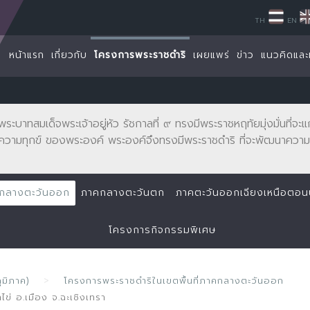
TH
EN
หน้าแรก
เกี่ยวกับ
โครงการพระราชดำริ
เผยแพร่
ข่าว
แนวคิดและ
พระบาทสมเด็จพระเจ้าอยู่หัว รัชกาลที่ ๙ ทรงมีพระราชหฤทัยมุ่งมั่นที่
ความทุกข์ ของพระองค์ พระองค์จึงทรงมีพระราชดำริ ที่จะพัฒนาความเ
กลางตะวันออก
ภาคกลางตะวันตก
ภาคตะวันออกเฉียงเหนือตอ
โครงการกิจกรรมพิเศษ
ูมิภาค)
โครงการพระราชดำริในเขตพื้นที่ภาคกลางตะวันออก
่ อ.เมือง จ.ฉะเชิงเทรา