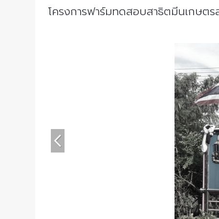
โครงการฟาร์มทดสอบสาธิตมีนเกษตรสองน