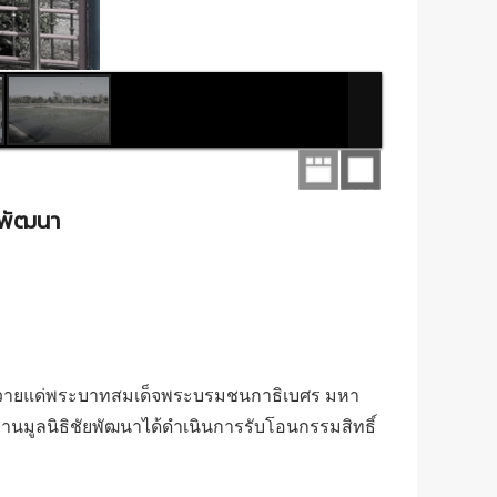
ยพัฒนา
วา ถวายแด่พระบาทสมเด็จพระบรมชนกาธิเบศร มหา
นมูลนิธิชัยพัฒนาได้ดำเนินการรับโอนกรรมสิทธิ์