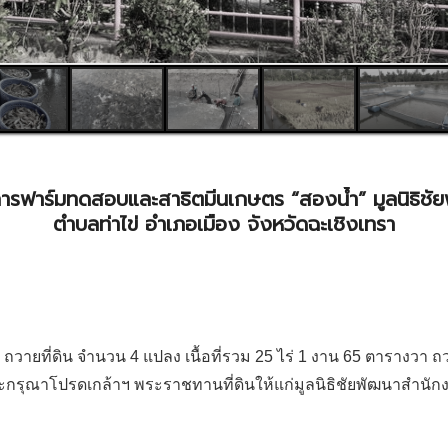
ารฟาร์มทดสอบและสาธิตมีนเกษตร “สองน้ำ” มูลนิธิชั
ตำบลท่าไข่ อำเภอเมือง จังหวัดฉะเชิงเทรา
ถวายที่ดิน จำนวน 4 แปลง เนื้อที่รวม 25 ไร่ 1 งาน 65 ตาราง
ณาโปรดเกล้าฯ พระราชทานที่ดินให้แก่มูลนิธิชัยพัฒนาสำนักงา