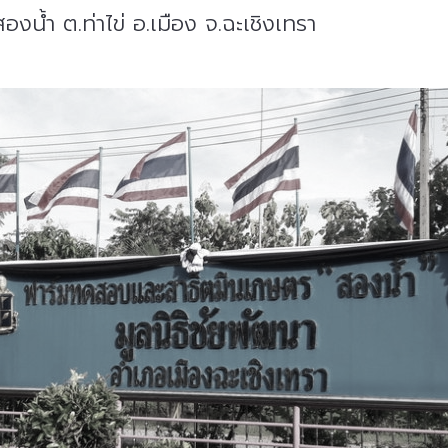
้ำ ต.ท่าไข่ อ.เมือง จ.ฉะเชิงเทรา