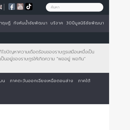
|
ทฤษฏี
กังหันน้ำชัยพัฒนา
บริจาค
30ปีมูลนิธิชัยพัฒนา
จะแก้ไขปัญหาความเดือดร้อนของราษฏรเสมือนหนึ่งเป็น
ป็นอยู่ของราษฎรให้เกิดความ "พออยู่ พอกิน”
นบน
ภาคตะวันออกเฉียงเหนือตอนล่าง
ภาคใต้