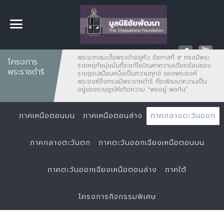
พระบาทสมเด็จพระเจ้าอยู่หัว รัชกาลที่ ๙ ทรงมีพระ
โครงการ
ราชหฤทัยมุ่งมั่นที่จะแก้ไขปัญหาความเดือดร้อนของ
พระราชดำริ
ราษฏรเสมือนหนึ่งเป็นความทุกข์ ของพระองค์
พระองค์จึงทรงมีพระราชดำริ ที่จะพัฒนาความเป็น
อยู่ของราษฎรให้เกิดความ "พออยู่ พอกิน”
ภาคเหนือตอนบน
ภาคเหนือตอนล่าง
ภาคกลางตะวันออก
ภาคกลางตะวันตก
ภาคตะวันออกเฉียงเหนือตอนบน
ภาคตะวันออกเฉียงเหนือตอนล่าง
ภาคใต้
โครงการกิจกรรมพิเศษ