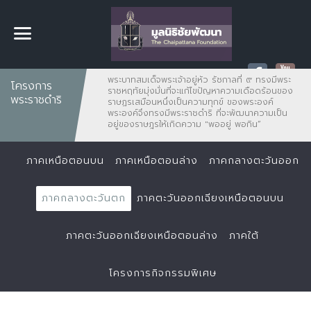
พระบาทสมเด็จพระเจ้าอยู่หัว รัชกาลที่ ๙ ทรงมีพระ
โครงการ
ราชหฤทัยมุ่งมั่นที่จะแก้ไขปัญหาความเดือดร้อนของ
พระราชดำริ
ราษฏรเสมือนหนึ่งเป็นความทุกข์ ของพระองค์
พระองค์จึงทรงมีพระราชดำริ ที่จะพัฒนาความเป็น
อยู่ของราษฎรให้เกิดความ "พออยู่ พอกิน”
ภาคเหนือตอนบน
ภาคเหนือตอนล่าง
ภาคกลางตะวันออก
ภาคกลางตะวันตก
ภาคตะวันออกเฉียงเหนือตอนบน
ภาคตะวันออกเฉียงเหนือตอนล่าง
ภาคใต้
โครงการกิจกรรมพิเศษ