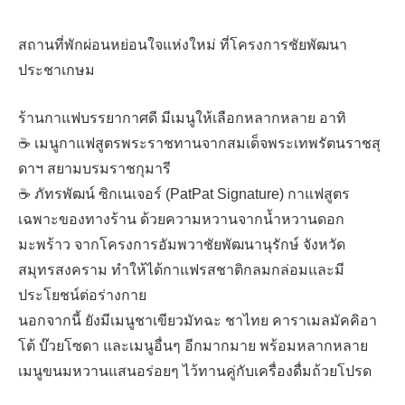
สถานที่พักผ่อนหย่อนใจแห่งใหม่ ที่โครงการชัยพัฒนา
ประชาเกษม
ร้านกาแฟบรรยากาศดี มีเมนูให้เลือกหลากหลาย อาทิ
☕ เมนูกาแฟสูตรพระราชทานจากสมเด็จพระเทพรัตนราชสุ
ดาฯ สยามบรมราชกุมารี
☕ ภัทรพัฒน์ ซิกเนเจอร์ (PatPat Signature) กาแฟสูตร
เฉพาะของทางร้าน ด้วยความหวานจากน้ำหวานดอก
มะพร้าว จากโครงการอัมพวาชัยพัฒนานุรักษ์ จังหวัด
สมุทรสงคราม ทำให้ได้กาแฟรสชาติกลมกล่อมและมี
ประโยชน์ต่อร่างกาย
นอกจากนี้ ยังมีเมนูชาเขียวมัทฉะ ชาไทย คาราเมลมัคคิอา
โต้ บ๊วยโซดา และเมนูอื่นๆ อีกมากมาย พร้อมหลากหลาย
เมนูขนมหวานแสนอร่อยๆ ไว้ทานคู่กับเครื่องดื่มถ้วยโปรด