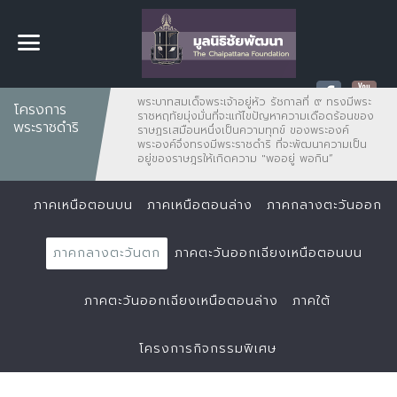
พระบาทสมเด็จพระเจ้าอยู่หัว รัชกาลที่ ๙ ทรงมีพระ
โครงการ
ราชหฤทัยมุ่งมั่นที่จะแก้ไขปัญหาความเดือดร้อนของ
พระราชดำริ
ราษฏรเสมือนหนึ่งเป็นความทุกข์ ของพระองค์
พระองค์จึงทรงมีพระราชดำริ ที่จะพัฒนาความเป็น
อยู่ของราษฎรให้เกิดความ "พออยู่ พอกิน”
ภาคเหนือตอนบน
ภาคเหนือตอนล่าง
ภาคกลางตะวันออก
ภาคกลางตะวันตก
ภาคตะวันออกเฉียงเหนือตอนบน
ภาคตะวันออกเฉียงเหนือตอนล่าง
ภาคใต้
โครงการกิจกรรมพิเศษ