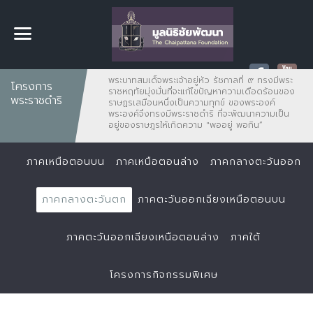
พระบาทสมเด็จพระเจ้าอยู่หัว รัชกาลที่ ๙ ทรงมีพระ
โครงการ
ราชหฤทัยมุ่งมั่นที่จะแก้ไขปัญหาความเดือดร้อนของ
พระราชดำริ
ราษฏรเสมือนหนึ่งเป็นความทุกข์ ของพระองค์
พระองค์จึงทรงมีพระราชดำริ ที่จะพัฒนาความเป็น
อยู่ของราษฎรให้เกิดความ "พออยู่ พอกิน”
ภาคเหนือตอนบน
ภาคเหนือตอนล่าง
ภาคกลางตะวันออก
ภาคกลางตะวันตก
ภาคตะวันออกเฉียงเหนือตอนบน
ภาคตะวันออกเฉียงเหนือตอนล่าง
ภาคใต้
โครงการกิจกรรมพิเศษ