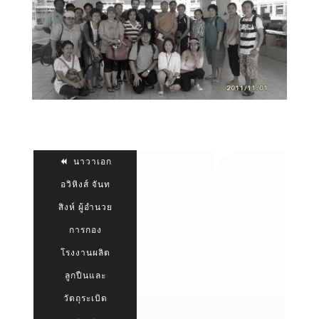
นาวาเอก
อวิหิงส์ จันท
สิงห์ ผู้อำนวย
การกอง
โรงงานผลิต
ลูกปืนและ
วัตถุระเบิด