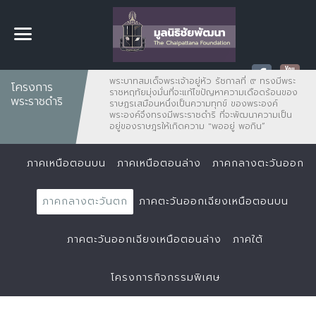
พระบาทสมเด็จพระเจ้าอยู่หัว รัชกาลที่ ๙ ทรงมีพระ
โครงการ
ราชหฤทัยมุ่งมั่นที่จะแก้ไขปัญหาความเดือดร้อนของ
พระราชดำริ
ราษฏรเสมือนหนึ่งเป็นความทุกข์ ของพระองค์
พระองค์จึงทรงมีพระราชดำริ ที่จะพัฒนาความเป็น
อยู่ของราษฎรให้เกิดความ "พออยู่ พอกิน”
ภาคเหนือตอนบน
ภาคเหนือตอนล่าง
ภาคกลางตะวันออก
ภาคกลางตะวันตก
ภาคตะวันออกเฉียงเหนือตอนบน
ภาคตะวันออกเฉียงเหนือตอนล่าง
ภาคใต้
โครงการกิจกรรมพิเศษ