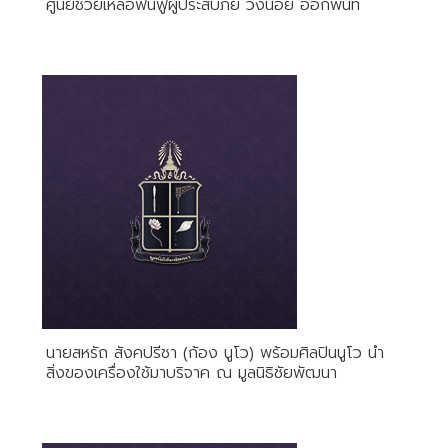
ศูนย์ช่วยเหลือฟื้นฟูผู้ประสบภัย วังน้อย ออกพื้นที่
นายสหรัถ สังคปรีชา (ก้อง นูโว) พร้อมศิลปินนูโว นำ
สิ่งของเครื่องใช้มาบริจาค ณ มูลนิธิชัยพัฒนา