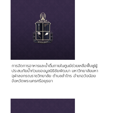
การจัดการอาหารและน้ำดื่มภายในศูนย์ช่วยเหลือฟื้นฟูผู้
ประสบภัยน้ำท่วมของมูลนิธิชัยพัฒนา มหาวิทยาลัยมหา
จุฬาลงกรณราชวิทยาลัย ตำบลลำไทร อำเภอวังน้อย
จังหวัดพระนครศรีอยุธยา