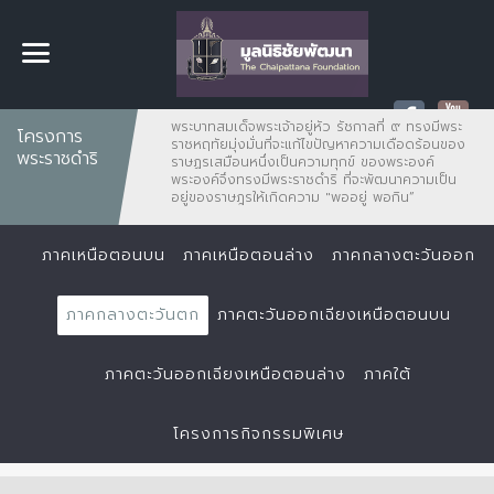
พระบาทสมเด็จพระเจ้าอยู่หัว รัชกาลที่ ๙ ทรงมีพระ
โครงการ
ราชหฤทัยมุ่งมั่นที่จะแก้ไขปัญหาความเดือดร้อนของ
พระราชดำริ
ราษฏรเสมือนหนึ่งเป็นความทุกข์ ของพระองค์
พระองค์จึงทรงมีพระราชดำริ ที่จะพัฒนาความเป็น
อยู่ของราษฎรให้เกิดความ "พออยู่ พอกิน”
ภาคเหนือตอนบน
ภาคเหนือตอนล่าง
ภาคกลางตะวันออก
ภาคกลางตะวันตก
ภาคตะวันออกเฉียงเหนือตอนบน
ภาคตะวันออกเฉียงเหนือตอนล่าง
ภาคใต้
โครงการกิจกรรมพิเศษ