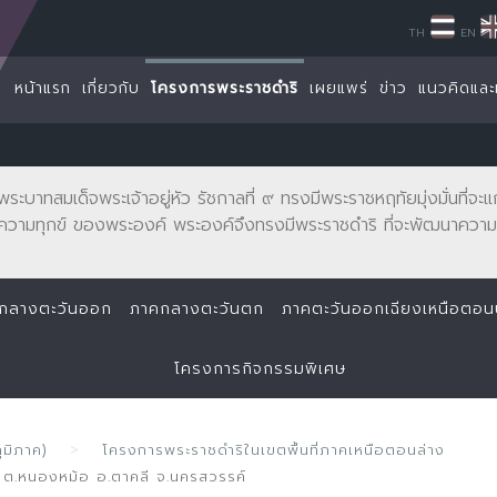
TH
EN
หน้าแรก
เกี่ยวกับ
โครงการพระราชดำริ
เผยแพร่
ข่าว
แนวคิดและ
พระบาทสมเด็จพระเจ้าอยู่หัว รัชกาลที่ ๙ ทรงมีพระราชหฤทัยมุ่งมั่นที่
ความทุกข์ ของพระองค์ พระองค์จึงทรงมีพระราชดำริ ที่จะพัฒนาความเ
กลางตะวันออก
ภาคกลางตะวันตก
ภาคตะวันออกเฉียงเหนือตอ
โครงการกิจกรรมพิเศษ
ูมิภาค)
โครงการพระราชดำริในเขตพื้นที่ภาคเหนือตอนล่าง
) ต.หนองหม้อ อ.ตาคลี จ.นครสวรรค์