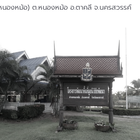
(หนองหม้อ) ต.หนองหม้อ อ.ตาคลี จ.นครสวรรค์