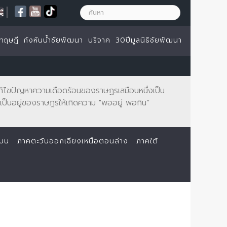
|
ทฤษฏี
กังหันน้ำชัยพัฒนา
บริจาค
30ปีมูลนิธิชัยพัฒนา
จะแก้ไขปัญหาความเดือดร้อนของราษฏรเสมือนหนึ่งเป็น
ป็นอยู่ของราษฎรให้เกิดความ "พออยู่ พอกิน”
นบน
ภาคตะวันออกเฉียงเหนือตอนล่าง
ภาคใต้