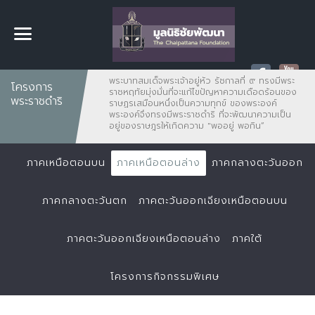
พระบาทสมเด็จพระเจ้าอยู่หัว รัชกาลที่ ๙ ทรงมีพระ
โครงการ
ราชหฤทัยมุ่งมั่นที่จะแก้ไขปัญหาความเดือดร้อนของ
พระราชดำริ
ราษฏรเสมือนหนึ่งเป็นความทุกข์ ของพระองค์
พระองค์จึงทรงมีพระราชดำริ ที่จะพัฒนาความเป็น
อยู่ของราษฎรให้เกิดความ "พออยู่ พอกิน”
ภาคเหนือตอนบน
ภาคเหนือตอนล่าง
ภาคกลางตะวันออก
ภาคกลางตะวันตก
ภาคตะวันออกเฉียงเหนือตอนบน
ภาคตะวันออกเฉียงเหนือตอนล่าง
ภาคใต้
โครงการกิจกรรมพิเศษ