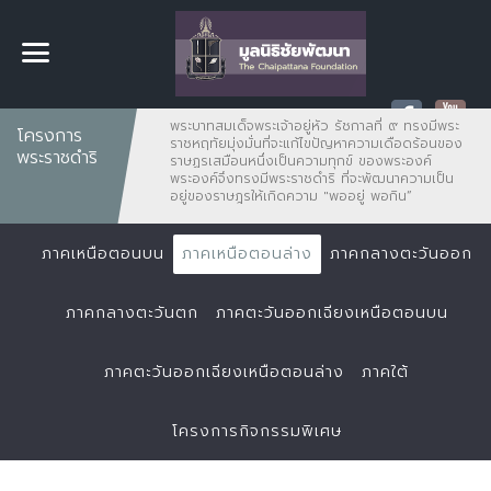
พระบาทสมเด็จพระเจ้าอยู่หัว รัชกาลที่ ๙ ทรงมีพระ
โครงการ
ราชหฤทัยมุ่งมั่นที่จะแก้ไขปัญหาความเดือดร้อนของ
พระราชดำริ
ราษฏรเสมือนหนึ่งเป็นความทุกข์ ของพระองค์
พระองค์จึงทรงมีพระราชดำริ ที่จะพัฒนาความเป็น
อยู่ของราษฎรให้เกิดความ "พออยู่ พอกิน”
ภาคเหนือตอนบน
ภาคเหนือตอนล่าง
ภาคกลางตะวันออก
ภาคกลางตะวันตก
ภาคตะวันออกเฉียงเหนือตอนบน
ภาคตะวันออกเฉียงเหนือตอนล่าง
ภาคใต้
โครงการกิจกรรมพิเศษ