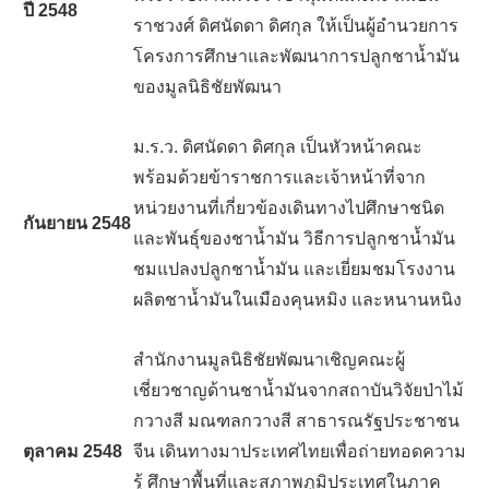
ปี
2548
ราชวงศ์ ดิศนัดดา ดิศกุล ให้เป็นผู้อำนวยการ
โครงการศึกษาและพัฒนาการปลูกชาน้ำมัน
ของมูลนิธิชัยพัฒนา
ม.ร.ว. ดิศนัดดา ดิศกุล เป็นหัวหน้าคณะ
พร้อมด้วยข้าราชการและเจ้าหน้าที่จาก
หน่วยงานที่เกี่ยวข้องเดินทางไปศึกษาชนิด
กันยายน
2548
และพันธุ์ของชาน้ำมัน วิธีการปลูกชาน้ำมัน
ชมแปลงปลูกชาน้ำมัน และเยี่ยมชมโรงงาน
ผลิตชาน้ำมันในเมืองคุนหมิง และหนานหนิง
สำนักงานมูลนิธิชัยพัฒนาเชิญคณะผู้
เชี่ยวชาญด้านชาน้ำมันจากสถาบันวิจัยป่าไม้
กวางสี มณฑลกวางสี สาธารณรัฐประชาชน
ตุลาคม
2548
จีน เดินทางมาประเทศไทยเพื่อถ่ายทอดความ
รู้ ศึกษาพื้นที่และสภาพภูมิประเทศในภาค