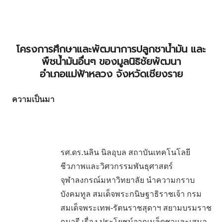
โครงการศึกษาและพัฒนาการปลูกชาน้ำมัน และ
พืชน้ำมันอื่นๆ ของมูลนิธิชัยพัฒนา
อำเภอแม่ฟ้าหลวง จังหวัดเชียงราย
ความเป็นมา
รศ.ดร.นลิน นิลอุบล สถาบันเทคโนโลยี
ชีวภาพและวิศวกรรมพันธุศาสตร์
จุฬาลงกรณ์มหาวิทยาลัย นำความกราบ
บังคมทูล สมเด็จพระกนิษฐาธิราชเจ้า กรม
สมเด็จพระเทพ-รัตนราชสุดาฯ สยามบรมราช
กุมารี เรื่อง ประโยชน์จากเมล็ดชาและเสนอ