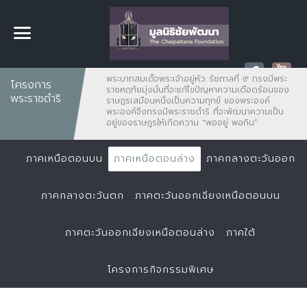
พระบาทสมเด็จพระเจ้าอยู่หัว รัชกาลที่ ๙ ทรงมีพระ
โครงการ
ราชหฤทัยมุ่งมั่นที่จะแก้ไขปัญหาความเดือดร้อนของ
พระราชดำริ
ราษฏรเสมือนหนึ่งเป็นความทุกข์ ของพระองค์
พระองค์จึงทรงมีพระราชดำริ ที่จะพัฒนาความเป็น
อยู่ของราษฎรให้เกิดความ "พออยู่ พอกิน”
ภาคเหนือตอนบน
ภาคเหนือตอนล่าง
ภาคกลางตะวันออก
ภาคกลางตะวันตก
ภาคตะวันออกเฉียงเหนือตอนบน
ภาคตะวันออกเฉียงเหนือตอนล่าง
ภาคใต้
โครงการกิจกรรมพิเศษ