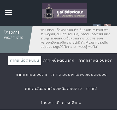
พระบาทสมเด็จพระเจ้าอยู่หัว รัชกาลที่ ๙ ทรงมีพระ
โครงการ
ราชหฤทัยมุ่งมั่นที่จะแก้ไขปัญหาความเดือดร้อนของ
พระราชดำริ
ราษฏรเสมือนหนึ่งเป็นความทุกข์ ของพระองค์
พระองค์จึงทรงมีพระราชดำริ ที่จะพัฒนาความเป็น
อยู่ของราษฎรให้เกิดความ "พออยู่ พอกิน”
ภาคเหนือตอนบน
ภาคเหนือตอนล่าง
ภาคกลางตะวันออก
ภาคกลางตะวันตก
ภาคตะวันออกเฉียงเหนือตอนบน
ภาคตะวันออกเฉียงเหนือตอนล่าง
ภาคใต้
โครงการกิจกรรมพิเศษ