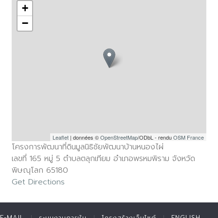
+
−
Leaflet
| données ©
OpenStreetMap
/ODbL - rendu
OSM France
โครงการพัฒนาที่ดินมูลนิธิชัยพัฒนาบ้านหนองไผ่
เลขที่ 165 หมู่ 5 ตำบลตลุกเทียม อำเภอพรหมพิราม จังหวัด
พิษณุโลก 65180
Get Directions
E-MAIL
ระบบงานภายใน
โครงสร้างเว็บไซต์
ENGLISH