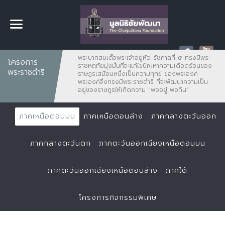
พระบาทสมเด็จพระเจ้าอยู่หัว รัชกาลที่ ๙ ทรงมีพระ
โครงการ
ราชหฤทัยมุ่งมั่นที่จะแก้ไขปัญหาความเดือดร้อนของ
พระราชดำริ
ราษฏรเสมือนหนึ่งเป็นความทุกข์ ของพระองค์
พระองค์จึงทรงมีพระราชดำริ ที่จะพัฒนาความเป็น
อยู่ของราษฎรให้เกิดความ "พออยู่ พอกิน”
ภาคเหนือตอนบน
ภาคเหนือตอนล่าง
ภาคกลางตะวันออก
ภาคกลางตะวันตก
ภาคตะวันออกเฉียงเหนือตอนบน
ภาคตะวันออกเฉียงเหนือตอนล่าง
ภาคใต้
โครงการกิจกรรมพิเศษ