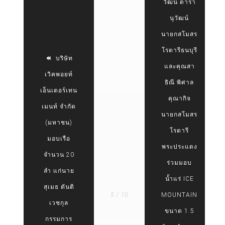
วัฒน์ ดารา
นุวัฒน์
นายกสโมสร
โรตารีธนบุรี
บริษัท
และคุณสา
เวิคพอยท์
ธิณี พิศาล
เอ็นเตอร์เทน
คุณากิจ
เมนท์ จำกัด
นายกสโมสร
(มหาชน)
โรตารี
มอบเรือ
พระประแดง
จำนวน 20
ร่วมมอบ
ลำ แก่นาย
น้ำแร่ ICE
สุเมธ ตันติ
5 / 10
MOUNTAIN
เวชกุล
ขนาด 1.5
กรรมการ