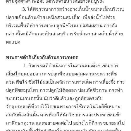
ตามจุดต่างๆ เพื่อจะได้กระจายน้ำได้อย่างสมบูรณ์
3. ให้พิจารณาการสร้างอ่างเก็บน้ำขนาดเล็กบริเวณ
ปลายเขื่อนด้านซ้าย เหนือสวนสมเด็จฯ เพื่อส่งน้ำไปช่วย
บริเวณพื้นที่ทำการเพาะปลูกพืชไร่แบบผสมผสาน อ่างดัง
กล่าวนี้จะมีลักษณะเป็นอ่างบริวารรับน้ำจากอ่างเก็บน้ำห้วย
ตะแปด
พระราชดำริ เกี่ยวกับด้านการเกษตร
1. กิจกรรมที่ดำเนินการในสวนสมเด็จฯ เช่น การ
เลี้ยงไก่บนบ่อปลา การปลูกพืชแบบผสมผสานระหว่างพืช
สวน พืชไร่ ซึ่งมีไม้ผลเป็นหลัก การเพาะเห็ด การเลี้ยงผึ้ง การ
ปลูกพืชสมุนไพร การปลูกไม้ตัดดอก บ่อแก๊สชีวภาพ การทำ
ระบบวนเกษตรนั้น นับว่าดีแล้วและถูกต้องตรงกับ
วัตถุประสงค์ที่วางไว้โดยเฉพาะการใช้เทคโนโลยีที่เหมาะ
สมกับท้องถิ่นนั้น ควรที่จะให้นักวิชาการและประชาชนเข้า
มาศึกษาดูงาน และขยายผลต่อไป อย่างไรก็ดีการขยายผลไป