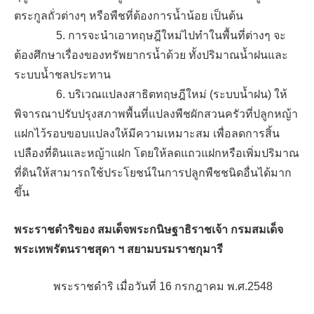
ตระกูลถั่วต่างๆ หรือพืชที่ต้องการน้ำน้อย เป็นต้น
5. การจะนำเอาทฤษฎีใหม่ไปทำในพื้นที่ต่างๆ จะ
ต้องศึกษาเรื่องของทรัพยากรน้ำด้วย ทั้งปริมาณน้ำฝนและ
ระบบน้ำชลประทาน
6. บริเวณแปลงสาธิตทฤษฎีใหม่ (ระบบน้ำฝน) ให้
พิจารณาปรับปรุงสภาพพื้นที่แปลงพืชผักสวนครัวที่ปลูกหญ้า
แฝกไว้รอบขอบแปลงให้มีความเหมาะสม เพื่อลดการสิ้น
เปลืองที่ดินและหญ้าแฝก โดยให้ลดแถวแฝกหรือเพิ่มปริมาณ
ที่ดินให้สามารถใช้ประโยชน์ในการปลูกพืชชนิดอื่นได้มาก
ขึ้น
พระราชดำริของ สมเด็จพระกนิษฐาธิราชเจ้า กรมสมเด็จ
พระเทพรัตนราชสุดา ฯ สยามบรมราชกุมารี
พระราชดำริ เมื่อวันที่ 16 กรกฎาคม พ.ศ.2548