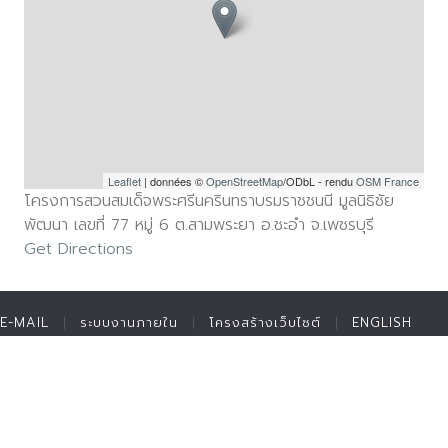
Leaflet
| données ©
OpenStreetMap
/ODbL - rendu
OSM France
โครงการสวนสมเด็จพระศรีนครินทราบรมราชชนนี มูลนิธิชัย
พัฒนา เลขที่ 77 หมู่ 6 ต.สามพระยา อ.ชะอำ จ.เพชรบุรี
Get Directions
E-MAIL
ระบบงานภายใน
โครงสร้างเว็บไซต์
ENGLISH
ติดต่อมูลนิธิ
สมัครงาน
แบบฟอร์มขอรับทุนพระราชทาน
ลิขสิทธิ์ © 2016-2017 มูลนิธิชัยพัฒนา (The Chaipattana