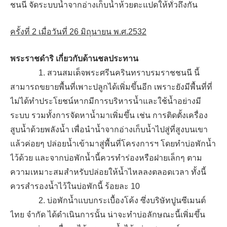
ชนนี จัดระบบน้ำจากอ่างเก็บน้ำห้วยตะแปดให้ทั่วถึงกัน
ครั้งที่ 2 เมื่อวันที่ 26 มิถุนายน พ.ศ.2532
พระราชดำริ เกี่ยวกับด้านชลประทาน
1. สวนสมเด็จพระศรีนครินทราบรมราชชนนี นี้
สามารถขยายพื้นที่เพาะปลูกได้เพิ่มขึ้นอีก เพราะยังมีพื้นที่ที่
ไม่ได้ทำประโยชน์หากมีการบริหารน้ำและใช้น้ำอย่างมี
ระบบ รวมทั้งการจัดหาน้ำมาเพิ่มขึ้น เช่น การติดตั้งเครื่อง
สูบน้ำด้วยพลังน้ำ เพื่อนำน้ำจากอ่างเก็บน้ำไปสู่ที่สูงบนเขา
แล้วค่อยๆ ปล่อยน้ำเข้ามาสู่พื้นที่โครงการฯ โดยทำบ่อพักน้ำ
ไว้ด้วย และจากบ่อพักน้ำนี้ควรทำร่องหรือฝายเล็กๆ ตาม
ความเหมาะสมสำหรับปล่อยให้น้ำไหลลงตลอดเวลา ทั้งนี้
ควรสำรองน้ำไว้ในบ่อพักนี้ ร้อยละ 10
2. บ่อพักน้ำแบบกระเบื้องโค้ง ซึ่งบริษัทปูนซีเมนต์
ไทย จำกัด ได้ดำเนินการนั้น น่าจะทำบ่อลักษณะนี้เพิ่มขึ้น