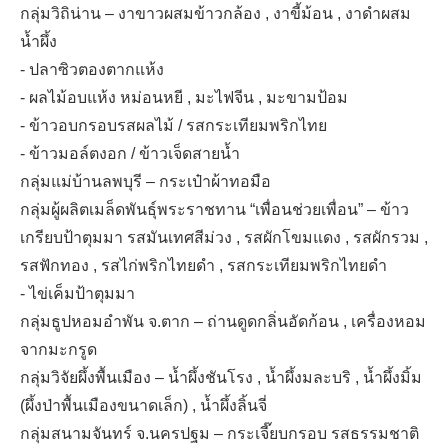
กลุ่มวิถิน่าน – งาขาวผสมข้าวกล้อง , งาขี้ม้อน , งาดำผสม
น้ำผึ้ง
- ปลาซิวตองตากแห้ง
- ผลไม้อบแห้ง หม่อนหยี , มะไฟจีน , มะขามป้อม
- ข้าวอบกรอบรสผลไม้ / รสกระเทียมพริกไทย
- ข้าวมอล์ตงอก / ข้าวเจ็ดสายน้ำ
กลุ่มแม่บ้านลพบุรี – กระเป๋าผ้าทอมือ
กลุ่มผู้ผลิตเมล็ดพันธุ์พระราชทาน “เพื่อนช่วยเพื่อน” – ข้าว
เกรียบป้าตุมมา รสมันเทศสีม่วง , รสผักโขมแดง , รสผักรวม ,
รสฟักทอง , รสไก่พริกไทยดำ , รสกระเทียมพริกไทยดำ
- ไข่เค็มป้าตุมมา
กลุ่มธูปหอมอำพัน จ.ตาก – ถ่านดูดกลิ่นอัดก้อน , เครื่องหอม
จากมะกรูด
กลุ่มวิจัยผึ้งพื้นเมือง – น้ำผึ้งชันโรง , น้ำผึ้งมละบริ , น้ำผึ้งมิ้ม
(ผึ้งป่าพื้นเมืองขนาดเล็ก) , น้ำผึ้งลิ้นจี่
กลุ่มสนามจันทร์ จ.นครปฐม – กระเจี๊ยบกรอบ รสธรรมชาติ