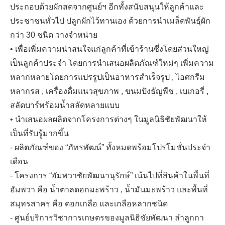
ประกอบด้วยผักสดจากศูนย์ฯ อีกทั้งสนับสนุนให้ลูกค้าและ
ประชาชนทั่วไป ปลูกผักไว้ทานเอง ด้วยการนำเมล็ดพันธ์ุผัก
กว่า 30 ชนิด วางจำหน่าย
• เพื่อเพิ่มความน่าสนใจแก่ลูกค้าที่เข้าร้านซึ่งโดยส่วนใหญ่
เป็นลูกค้าประจำ โดยการนำเสนอผลิตภัณฑ์ใหม่ๆ เพิ่มความ
หลากหลายโดยการแปรรูปเป็นอาหารสำเร็จรูป , ไอศกรีม
หลากรส , เครื่องดื่มแนวสุขภาพ , ขนมปังธัญพืช , เบเกอรี่ ,
สลัดบาร์พร้อมน้ำสลัดหลายแบบ
• นำเสนอผลผลิตจากโครงการต่างๆ ในมูลนิธิชัยพัฒนาให้
เป็นที่รับรู้มากขึ้น
- ผลิตภัณฑ์ของ “ภัทรพัฒน์” ทั้งหมดพร้อมโปรโมชั่นประจำ
เดือน
- โครงการ “อัมพวาชัยพัฒนานุรักษ์” เน้นไปที่สินค้าในพื้นที่
อัมพวา คือ น้ำตาลดอกมะพร้าว , น้ำมันมะพร้าว และพื้นที่
สมุทรสาคร คือ ดอกเกลือ และเกลือหลากชนิด
- ศูนย์บริการวิชาการเกษตรของมูลนิธิชัยพัฒนา ลำลูกกา