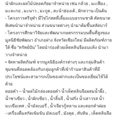
นำผักและผลไม้ปลอดภัยมาจำหน่าย เช่น กล้วย , มะเฟือง ,
มะละกอ , มะนาว , มะกูด , คะน้าฮ่องเต้ , ผักหวาน เป็นต้น
- โครงการศรีจุฬา มีไข่ไก่สดที่เลี้ยงแบบธรรมชาติ คัดขนาด
พิเศษนำมาจำหน่าย ส่วนขนาดต่างๆ นำมาต้มขึ้นสลัดบาร์
- โครงการศึกษาวิจัยและพัฒนาเกษตรกรรมบนพื้นที่สูงของ
มูลนิธิชัยพัฒนา อำเภอฝาง จังหวัดเชียงใหม่ มีผลิตภัณฑ์ภาย
ใต้ ชื่อ “ทรัพย์ปัน” โดยนำร่องด้วยเห็ดหลินจืออบแห้ง นำมา
วางจำหน่าย
• จัดหาผลิตภัณฑ์ จากมูลนิธิองค์กรต่างๆ และกลุ่มสินค้า
ชุมชนที่สอดคล้องกับกลุ่มลูกค้าที่เข้าร้านหาสินค้าที่มี
ประโยชน์และสามารถเป็นของฝากและเป็นของเยี่ยมไข้ได้
ด้วย
ดอยคำ – น้ำผลไม้กล่องดอยคำ น้ำเห็ดหลินจือผสมน้ำผึ้ง ,
น้ำชาเขียว , น้ำผักเขียว , น้ำลิ้นจี่ , น้ำฝรั่ง น้ำเสาวรส น้ำ
มะเขือเทศ , น้ำมัลเบอรี่ , น้ำเจียวกู้หลาน และดอกคำฝอย
- เครื่องดื่มสกัดเข้มข้น มัลเบอรี่ , มังคุด , ทับทิม , เห็ดหลินจือ