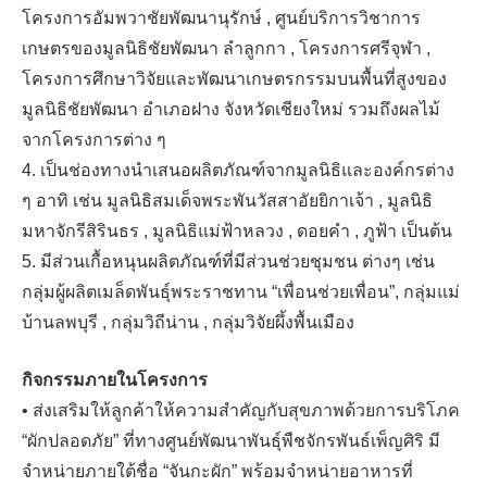
โครงการอัมพวาชัยพัฒนานุรักษ์ , ศูนย์บริการวิชาการ
เกษตรของมูลนิธิชัยพัฒนา ลำลูกกา , โครงการศรีจุฬา ,
โครงการศึกษาวิจัยและพัฒนาเกษตรกรรมบนพื้นที่สูงของ
มูลนิธิชัยพัฒนา อำเภอฝาง จังหวัดเชียงใหม่ รวมถึงผลไม้
จากโครงการต่าง ๆ
4. เป็นช่องทางนำเสนอผลิตภัณฑ์จากมูลนิธิและองค์กรต่าง
ๆ อาทิ เช่น มูลนิธิสมเด็จพระพันวัสสาอัยยิกาเจ้า , มูลนิธิ
มหาจักรีสิรินธร , มูลนิธิแม่ฟ้าหลวง , ดอยคำ , ภูฟ้า เป็นต้น
5. มีส่วนเกื้อหนุนผลิตภัณฑ์ที่มีส่วนช่วยชุมชน ต่างๆ เช่น
กลุ่มผู้ผลิตเมล็ดพันธ์ุพระราชทาน “เพื่อนช่วยเพื่อน”, กลุ่มแม่
บ้านลพบุรี , กลุ่มวิถีน่าน , กลุ่มวิจัยผึ้งพื้นเมือง
กิจกรรมภายในโครงการ
• ส่งเสริมให้ลูกค้าให้ความสำคัญกับสุขภาพด้วยการบริโภค
“ผักปลอดภัย” ที่ทางศูนย์พัฒนาพันธุ์พืชจักรพันธ์เพ็ญศิริ มี
จำหน่ายภายใต้ชื่อ “จันกะผัก” พร้อมจำหน่ายอาหารที่