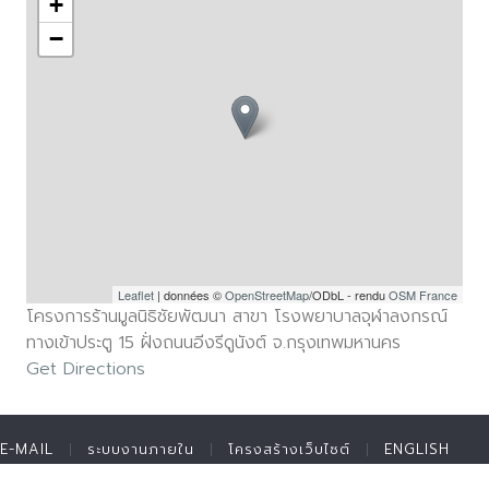
+
−
Leaflet
| données ©
OpenStreetMap
/ODbL - rendu
OSM France
โครงการร้านมูลนิธิชัยพัฒนา สาขา โรงพยาบาลจุฬาลงกรณ์
ทางเข้าประตู 15 ฝั่งถนนอีงรีดูนังต์ จ.กรุงเทพมหานคร
Get Directions
E-MAIL
ระบบงานภายใน
โครงสร้างเว็บไซต์
ENGLISH