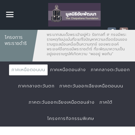
พระบาทสมเด็จพระเจ้าอยู่หัว รัชกาลที่ ๙ ทรงมีพระ
โครงการ
ราชหฤทัยมุ่งมั่นที่จะแก้ไขปัญหาความเดือดร้อนของ
พระราชดำริ
ราษฏรเสมือนหนึ่งเป็นความทุกข์ ของพระองค์
พระองค์จึงทรงมีพระราชดำริ ที่จะพัฒนาความเป็น
อยู่ของราษฎรให้เกิดความ "พออยู่ พอกิน”
ภาคเหนือตอนบน
ภาคเหนือตอนล่าง
ภาคกลางตะวันออก
ภาคกลางตะวันตก
ภาคตะวันออกเฉียงเหนือตอนบน
ภาคตะวันออกเฉียงเหนือตอนล่าง
ภาคใต้
โครงการกิจกรรมพิเศษ