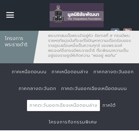
พระบาทสมเด็จพระเจ้าอยู่หัว รัชกาลที่ ๙ ทรงมีพระ
โครงการ
ราชหฤทัยมุ่งมั่นที่จะแก้ไขปัญหาความเดือดร้อนของ
พระราชดำริ
ราษฏรเสมือนหนึ่งเป็นความทุกข์ ของพระองค์
พระองค์จึงทรงมีพระราชดำริ ที่จะพัฒนาความเป็น
อยู่ของราษฎรให้เกิดความ "พออยู่ พอกิน”
ภาคเหนือตอนบน
ภาคเหนือตอนล่าง
ภาคกลางตะวันออก
ภาคกลางตะวันตก
ภาคตะวันออกเฉียงเหนือตอนบน
ภาคตะวันออกเฉียงเหนือตอนล่าง
ภาคใต้
โครงการกิจกรรมพิเศษ