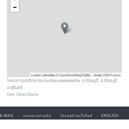
−
Leaflet
| données ©
OpenStreetMap
/ODbL - rendu
OSM France
โครงการสาธิตการเกษตรแบบผสมผสาน ต.รัตนบุรี อ.รัตนบุรี
จ.สุรินทร์
Get Directions
E-MAIL
ระบบงานภายใน
โครงสร้างเว็บไซต์
ENGLISH
ติดต่อมูลนิธิ
สมัครงาน
แบบฟอร์มขอรับทุนพระราชทาน