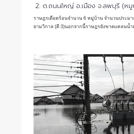
2. ต.ถนนใหญ่ อ.เมือง จ.ลพบุรี (หม
ราษฎรเดือดร้อนจำนวน 6 หมู่บ้าน จำนวนประมาณ 60
ยามวิกาล (ตี 3)นอกจากนี้ราษฎรยังขาดแคลนน้ำมันเช