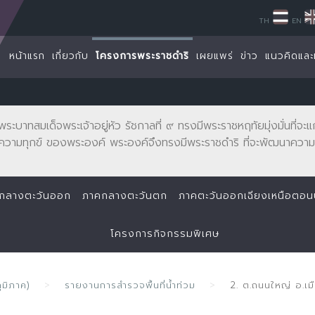
TH
EN
หน้าแรก
เกี่ยวกับ
โครงการพระราชดำริ
เผยแพร่
ข่าว
แนวคิดและ
พระบาทสมเด็จพระเจ้าอยู่หัว รัชกาลที่ ๙ ทรงมีพระราชหฤทัยมุ่งมั่นที่
ความทุกข์ ของพระองค์ พระองค์จึงทรงมีพระราชดำริ ที่จะพัฒนาความเ
กลางตะวันออก
ภาคกลางตะวันตก
ภาคตะวันออกเฉียงเหนือตอ
โครงการกิจกรรมพิเศษ
ูมิภาค)
รายงานการสำรวจพื้นที่น้ำท่วม
2. ต.ถนนใหญ่ อ.เมื