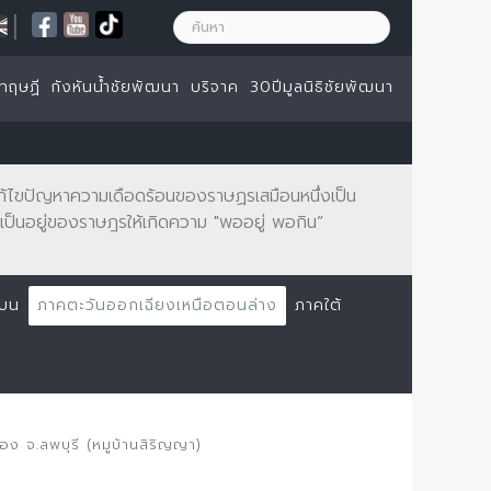
|
ทฤษฏี
กังหันน้ำชัยพัฒนา
บริจาค
30ปีมูลนิธิชัยพัฒนา
จะแก้ไขปัญหาความเดือดร้อนของราษฏรเสมือนหนึ่งเป็น
ป็นอยู่ของราษฎรให้เกิดความ "พออยู่ พอกิน”
นบน
ภาคตะวันออกเฉียงเหนือตอนล่าง
ภาคใต้
อง จ.ลพบุรี (หมูบ้านสิริญญา)