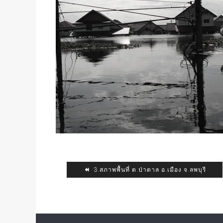
3.สภาพพื้นที่ ต.ป่าตาล อ.เมือง จ.ลพบุรี