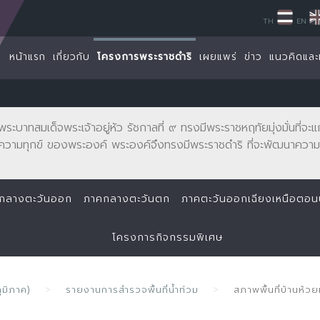
TH
EN
หน้าแรก
เกี่ยวกับ
โครงการพระราชดำริ
เผยแพร่
ข่าว
แนวคิดและ
พระบาทสมเด็จพระเจ้าอยู่หัว รัชกาลที่ ๙ ทรงมีพระราชหฤทัยมุ่งมั่นที่
ความทุกข์ ของพระองค์ พระองค์จึงทรงมีพระราชดำริ ที่จะพัฒนาความเ
กลางตะวันออก
ภาคกลางตะวันตก
ภาคตะวันออกเฉียงเหนือตอ
โครงการกิจกรรมพิเศษ
ูมิภาค)
รายงานการสำรวจพื้นที่น้ำท่วม
สภาพพื้นที่บ้านห้ว