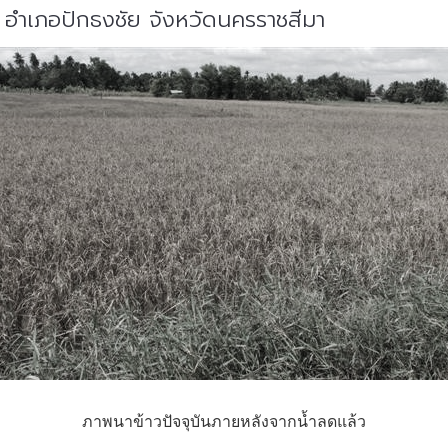
ิ้ว อำเภอปักธงชัย จังหวัดนครราชสีมา
ภาพนาข้าวปัจจุบันภายหลังจากน้ำลดแล้ว