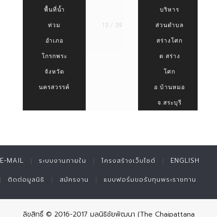
พื้นที่น้ำ
บริหาร
ท่วม
13 / 39
ส่วนตำบล
อำเภอ
สร่างโศก
โกรกพระ
ต.สร่าง
จังหวัด
โศก
นครสวรรค์
อ.บ้านหมอ
จ.สระบุรี
E-MAIL
ระบบงานภายใน
โครงสร้างเว็บไซต์
ENGLISH
ติดต่อมูลนิธิ
สมัครงาน
แบบฟอร์มขอรับทุนพระราชทาน
ลิขสิทธิ์ © 2016-2017 มูลนิธิชัยพัฒนา (The Chaipattana