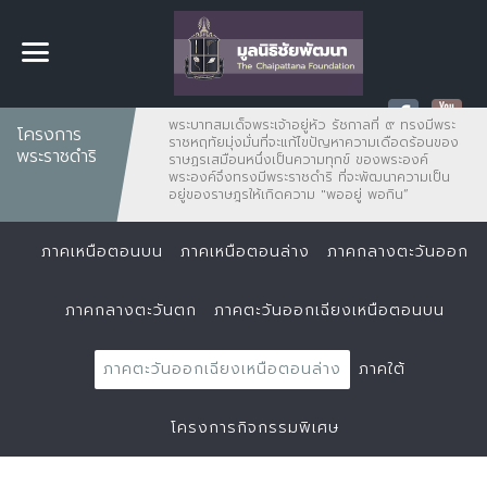
พระบาทสมเด็จพระเจ้าอยู่หัว รัชกาลที่ ๙ ทรงมีพระ
โครงการ
ราชหฤทัยมุ่งมั่นที่จะแก้ไขปัญหาความเดือดร้อนของ
พระราชดำริ
ราษฏรเสมือนหนึ่งเป็นความทุกข์ ของพระองค์
พระองค์จึงทรงมีพระราชดำริ ที่จะพัฒนาความเป็น
อยู่ของราษฎรให้เกิดความ "พออยู่ พอกิน”
ภาคเหนือตอนบน
ภาคเหนือตอนล่าง
ภาคกลางตะวันออก
ภาคกลางตะวันตก
ภาคตะวันออกเฉียงเหนือตอนบน
ภาคตะวันออกเฉียงเหนือตอนล่าง
ภาคใต้
โครงการกิจกรรมพิเศษ