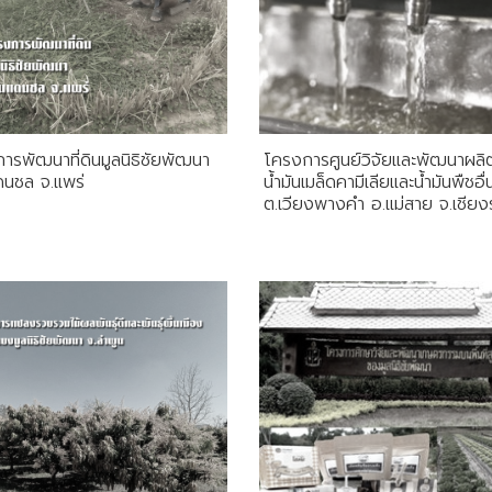
ารพัฒนาที่ดินมูลนิธิชัยพัฒนา
โครงการศูนย์วิจัยและพัฒนาผลิ
ดนชล จ.แพร่
น้ำมันเมล็ดคามีเลียและน้ำมันพืชอื่
ต.เวียงพางคำ อ.แม่สาย จ.เชีย