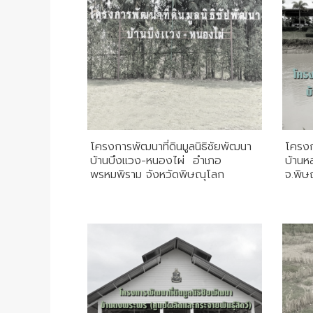
โครงการพัฒนาที่ดินมูลนิธิชัยพัฒนา
โครงก
บ้านบึงแวง-หนองไผ่ อำเภอ
บ้านห
พรหมพิราม จังหวัดพิษณุโลก
จ.พิษ