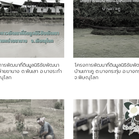
ารพัฒนาที่ดินมูลนิธิชัยพัฒนา
โครงการพัฒนาที่ดินมูลนิธิชัยพ
ล่ายขานาง ต.พันเสา อ.บางระกำ
บ้านเกาะคู ต.บางกระทุ่ม อ.บางกร
ณุโลก
จ.พิษณุโลก