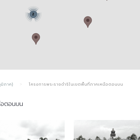
2
ูมิภาค)
โครงการพระราชดำริในเขตพื้นที่ภาคเหนือตอนบน
นือตอนบน