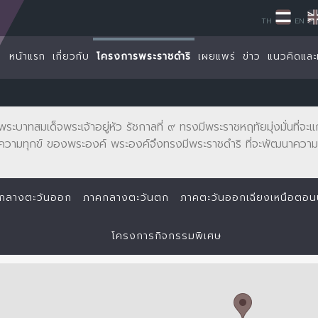
TH
EN
หน้าแรก
เกี่ยวกับ
โครงการพระราชดำริ
เผยแพร่
ข่าว
แนวคิดและ
พระบาทสมเด็จพระเจ้าอยู่หัว รัชกาลที่ ๙ ทรงมีพระราชหฤทัยมุ่งมั่นที่
ความทุกข์ ของพระองค์ พระองค์จึงทรงมีพระราชดำริ ที่จะพัฒนาความเ
กลางตะวันออก
ภาคกลางตะวันตก
ภาคตะวันออกเฉียงเหนือตอ
โครงการกิจกรรมพิเศษ