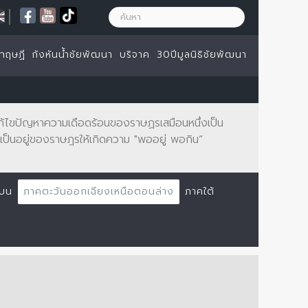
|
ทฤษฏี
กังหันน้ำชัยพัฒนา
บริจาค
30ปีมูลนิธิชัยพัฒนา
จะแก้ไขปัญหาความเดือดร้อนของราษฏรเสมือนหนึ่งเป็น
ป็นอยู่ของราษฎรให้เกิดความ "พออยู่ พอกิน”
นบน
ภาคตะวันออกเฉียงเหนือตอนล่าง
ภาคใต้