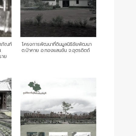
ตภัณฑ์
โครงการพัฒนาที่ดินมูลนิธิชัยพัฒนา
น
ต.ป่าคาย อ.ทองแสนขัน จ.อุตรดิตถ์
งราย