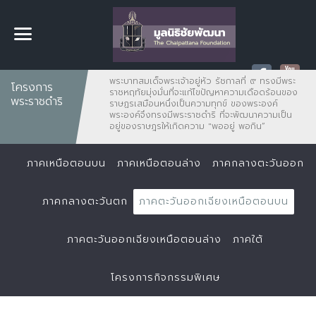
พระบาทสมเด็จพระเจ้าอยู่หัว รัชกาลที่ ๙ ทรงมีพระ
โครงการ
ราชหฤทัยมุ่งมั่นที่จะแก้ไขปัญหาความเดือดร้อนของ
พระราชดำริ
ราษฏรเสมือนหนึ่งเป็นความทุกข์ ของพระองค์
พระองค์จึงทรงมีพระราชดำริ ที่จะพัฒนาความเป็น
อยู่ของราษฎรให้เกิดความ "พออยู่ พอกิน”
ภาคเหนือตอนบน
ภาคเหนือตอนล่าง
ภาคกลางตะวันออก
ภาคกลางตะวันตก
ภาคตะวันออกเฉียงเหนือตอนบน
ภาคตะวันออกเฉียงเหนือตอนล่าง
ภาคใต้
โครงการกิจกรรมพิเศษ