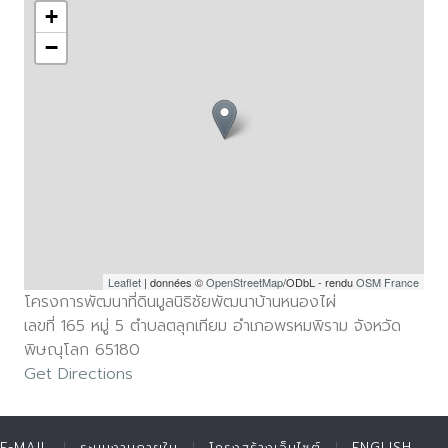
+
−
Leaflet
| données ©
OpenStreetMap
/ODbL - rendu
OSM France
โครงการพัฒนาที่ดินมูลนิธิชัยพัฒนาบ้านหนองไผ่
เลขที่ 165 หมู่ 5 ตำบลตลุกเทียม อำเภอพรหมพิราม จังหวัด
พิษณุโลก 65180
Get Directions
E-MAIL
ระบบงานภายใน
โครงสร้างเว็บไซต์
ENGLISH