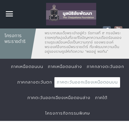
พระบาทสมเด็จพระเจ้าอยู่หัว รัชกาลที่ ๙ ทรงมีพระ
โครงการ
ราชหฤทัยมุ่งมั่นที่จะแก้ไขปัญหาความเดือดร้อนของ
พระราชดำริ
ราษฏรเสมือนหนึ่งเป็นความทุกข์ ของพระองค์
พระองค์จึงทรงมีพระราชดำริ ที่จะพัฒนาความเป็น
อยู่ของราษฎรให้เกิดความ "พออยู่ พอกิน”
ภาคเหนือตอนบน
ภาคเหนือตอนล่าง
ภาคกลางตะวันออก
ภาคกลางตะวันตก
ภาคตะวันออกเฉียงเหนือตอนบน
ภาคตะวันออกเฉียงเหนือตอนล่าง
ภาคใต้
โครงการกิจกรรมพิเศษ