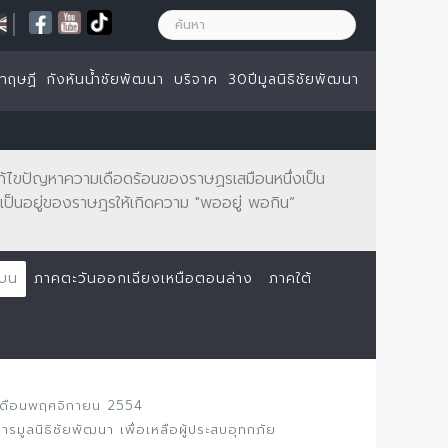
|
ทฤษฏี
กังหันน้ำชัยพัฒนา
บริจาค
30ปีมูลนิธิชัยพัฒนา
จะแก้ไขปัญหาความเดือดร้อนของราษฏรเสมือนหนึ่งเป็น
ป็นอยู่ของราษฎรให้เกิดความ "พออยู่ พอกิน”
นบน
ภาคตะวันออกเฉียงเหนือตอนล่าง
ภาคใต้
เดือนพฤศจิกายน 2554
มูลนิธิชัยพัฒนา เพื่อเหลือผู้ประสบอุทกภัย