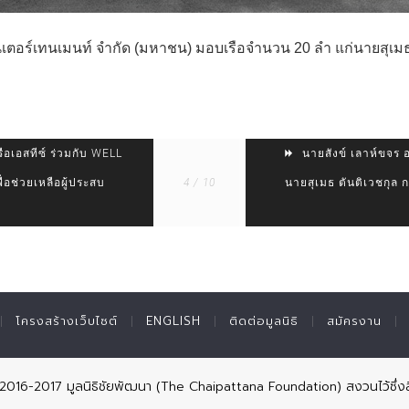
อ็นเตอร์เทนเมนท์ จำกัด (มหาชน) มอบเรือจำนวน 20 ลำ แก่นายสุเม
ือเอสทีซ์ ร่วมกับ WELL
นายสังข์ เลาห์ขจร
่อช่วยเหลือผู้ประสบ
4 / 10
นายสุเมธ ตันติเวชกุล 
โครงสร้างเว็บไซต์
ENGLISH
ติดต่อมูลนิธิ
สมัครงาน
© 2016-2017 มูลนิธิชัยพัฒนา (The Chaipattana Foundation) สงวนไว้ซึ่งส