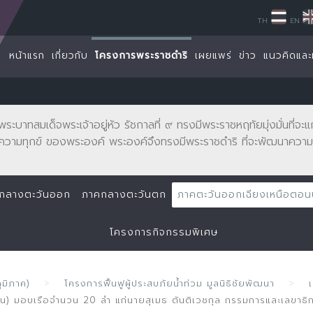
TH
EN
หน้าแรก
เกี่ยวกับ
โครงการพระราชดำริ
เผยแพร่
ข่าว
แนวคิดและ
พระบาทสมเด็จพระเจ้าอยู่หัว รัชกาลที่ ๙ ทรงมีพระราชหฤทัยมุ่งมั่นที่
ความทุกข์ ของพระองค์ พระองค์จึงทรงมีพระราชดำริ ที่จะพัฒนาความเ
กลางตะวันออก
ภาคกลางตะวันตก
ภาคตะวันออกเฉียงเหนือตอ
โครงการกิจกรรมพิเศษ
ูมิภาค)
โครงการฟื้นฟูผู้ประสบภัยน้ำท่วม มูลนิธิชัยพัฒนา
ชน) มอบเรือจำนวน 20 ลำ แก่นายสุเมธ ตันติเวชกุล กรรมการและเลขาธิการ