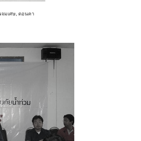
พนจมเศษ, ดอนคา