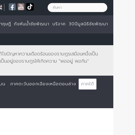
|
ทฤษฏี
กังหันน้ำชัยพัฒนา
บริจาค
30ปีมูลนิธิชัยพัฒนา
จะแก้ไขปัญหาความเดือดร้อนของราษฏรเสมือนหนึ่งเป็น
ป็นอยู่ของราษฎรให้เกิดความ "พออยู่ พอกิน”
นบน
ภาคตะวันออกเฉียงเหนือตอนล่าง
ภาคใต้