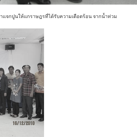
ข้าแจกปูนให้แกราษฎรที่ได้รับความเดือดร้อน จากน้ำท่วม