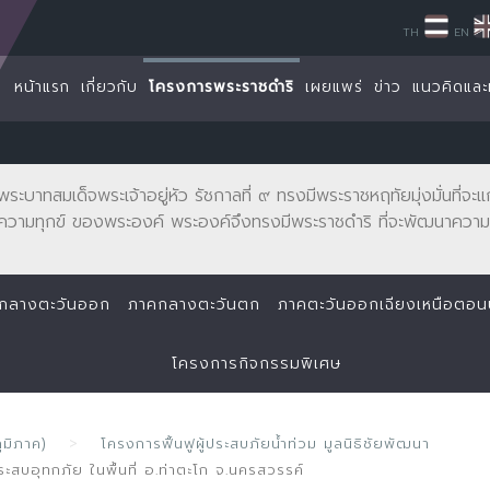
TH
EN
หน้าแรก
เกี่ยวกับ
โครงการพระราชดำริ
เผยแพร่
ข่าว
แนวคิดและ
พระบาทสมเด็จพระเจ้าอยู่หัว รัชกาลที่ ๙ ทรงมีพระราชหฤทัยมุ่งมั่นที่
ความทุกข์ ของพระองค์ พระองค์จึงทรงมีพระราชดำริ ที่จะพัฒนาความเ
กลางตะวันออก
ภาคกลางตะวันตก
ภาคตะวันออกเฉียงเหนือตอ
โครงการกิจกรรมพิเศษ
ูมิภาค)
โครงการฟื้นฟูผู้ประสบภัยน้ำท่วม มูลนิธิชัยพัฒนา
ะสบอุทกภัย ในพื้นที่ อ.ท่าตะโก จ.นครสวรรค์