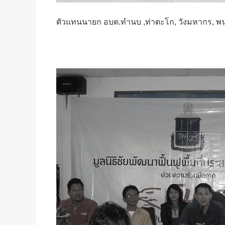
ตัวแทนนายก อบต.ทำนบ ,ท่าตะโก, วังมหากร, 