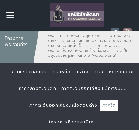
พระบาทสมเด็จพระเจ้าอยู่หัว รัชกาลที่ ๙ ทรงมีพระ
โครงการ
ราชหฤทัยมุ่งมั่นที่จะแก้ไขปัญหาความเดือดร้อนของ
พระราชดำริ
ราษฏรเสมือนหนึ่งเป็นความทุกข์ ของพระองค์
พระองค์จึงทรงมีพระราชดำริ ที่จะพัฒนาความเป็น
อยู่ของราษฎรให้เกิดความ "พออยู่ พอกิน”
ภาคเหนือตอนบน
ภาคเหนือตอนล่าง
ภาคกลางตะวันออก
ภาคกลางตะวันตก
ภาคตะวันออกเฉียงเหนือตอนบน
ภาคตะวันออกเฉียงเหนือตอนล่าง
ภาคใต้
โครงการกิจกรรมพิเศษ