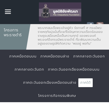
พระบาทสมเด็จพระเจ้าอยู่หัว รัชกาลที่ ๙ ทรงมีพระ
โครงการ
ราชหฤทัยมุ่งมั่นที่จะแก้ไขปัญหาความเดือดร้อนของ
พระราชดำริ
ราษฏรเสมือนหนึ่งเป็นความทุกข์ ของพระองค์
พระองค์จึงทรงมีพระราชดำริ ที่จะพัฒนาความเป็น
อยู่ของราษฎรให้เกิดความ "พออยู่ พอกิน”
ภาคเหนือตอนบน
ภาคเหนือตอนล่าง
ภาคกลางตะวันออก
ภาคกลางตะวันตก
ภาคตะวันออกเฉียงเหนือตอนบน
ภาคตะวันออกเฉียงเหนือตอนล่าง
ภาคใต้
โครงการกิจกรรมพิเศษ