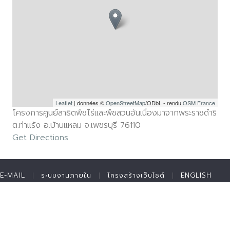
Leaflet
| données ©
OpenStreetMap
/ODbL - rendu
OSM France
โครงการศูนย์สาธิตพืชไร่และพืชสวนอันเนื่องมาจากพระราชดำริ
ต.ท่าแร้ง อ.บ้านแหลม จ.เพชรบุรี 76110
Get Directions
E-MAIL
ระบบงานภายใน
โครงสร้างเว็บไซต์
ENGLISH
ติดต่อมูลนิธิ
สมัครงาน
แบบฟอร์มขอรับทุนพระราชทาน