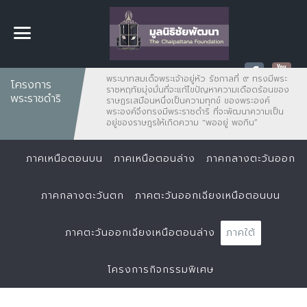
พระบาทสมเด็จพระเจ้าอยู่หัว รัชกาลที่ ๙ ทรงมีพระ
โครงการ
ราชหฤทัยมุ่งมั่นที่จะแก้ไขปัญหาความเดือดร้อนของ
พระราชดำริ
ราษฏรเสมือนหนึ่งเป็นความทุกข์ ของพระองค์
พระองค์จึงทรงมีพระราชดำริ ที่จะพัฒนาความเป็น
อยู่ของราษฎรให้เกิดความ "พออยู่ พอกิน”
ภาคเหนือตอนบน
ภาคเหนือตอนล่าง
ภาคกลางตะวันออก
ภาคกลางตะวันตก
ภาคตะวันออกเฉียงเหนือตอนบน
ภาคตะวันออกเฉียงเหนือตอนล่าง
ภาคใต้
โครงการกิจกรรมพิเศษ