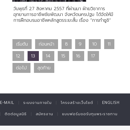
วันพุธที่ 27 สิงหาคม 2557 ที่ผ่านมา ฝ่ายวิชาการ
อุทยานการอาชีพชัยพัฒนา จังหวัดนครปฐม ได้จัดให้มี
การฝึกอบรมอาชีพหลักสูตรระยะสั้น เรื่อง “การทำซูชิ”
เริ่มต้น
ก่อนหน้า
8
9
10
11
12
13
14
15
16
17
ต่อไป
สุดท้าย
E-MAIL
ระบบงานภายใน
โครงสร้างเว็บไซต์
ENGLISH
ติดต่อมูลนิธิ
สมัครงาน
แบบฟอร์มขอรับทุนพระราชทาน