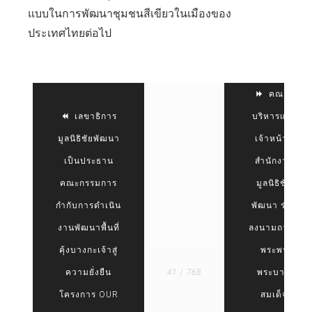
แบบในการพัฒนาชุมชนสีเขียวในเมืองของ
ประเทศไทยต่อไป
คณะผู้
เลขาธิการ
บริหารและ
มูลนิธิชัยพัฒนา
เจ้าหน้าที่
เป็นประธาน
สำนักงาน
คณะกรรมการ
มูลนิธิชัย
กำกับการดำเนิน
พัฒนา ร่วม
งานพัฒนาพื้นที่
ลงนามถวาย
คุ้งบางกะเจ้าสู่
พระพร
ความยั่งยืน
41 / 768
พระบาท
โครงการ OUR
สมเด็จ