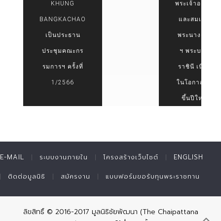
KHUNG
พระเจ้าอยู่หัว
BANGKACHAO
และสมเด็จ
เป็นประธาน
พระนางเจ้า
ประชุมคณะกร
ฯ พระบรม
รมการฯ ครั้งที่
ราชินี เนื่อง
1/2566
ในโอกาสวัน
ขึ้นปีใหม่
E-MAIL
ระบบงานภายใน
โครงสร้างเว็บไซต์
ENGLISH
ติดต่อมูลนิธิ
สมัครงาน
แบบฟอร์มขอรับทุนพระราชทาน
ลิขสิทธิ์ © 2016-2017 มูลนิธิชัยพัฒนา (The Chaipattana