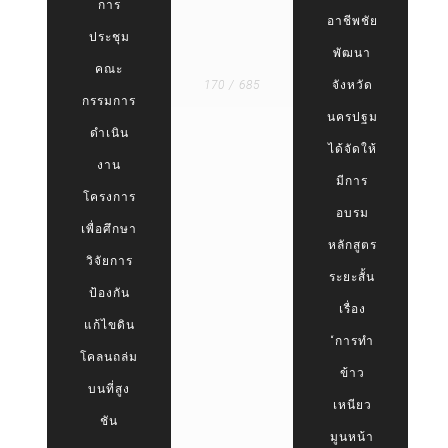
การ
อาชีพชัย
ประชุม
พัฒนา
คณะ
170 / 685
จังหวัด
กรรมการ
นครปฐม
ดำเนิน
ได้จัดให้
งาน
มีการ
โครงการ
อบรม
เพื่อศึกษา
หลักสูตร
วิจัยการ
ระยะสั้น
ป้องกัน
เรื่อง
แก้ไขดิน
“การทำ
โคลนถล่ม
ข้าว
บนที่สูง
เหนียว
ชัน
มูนหน้า