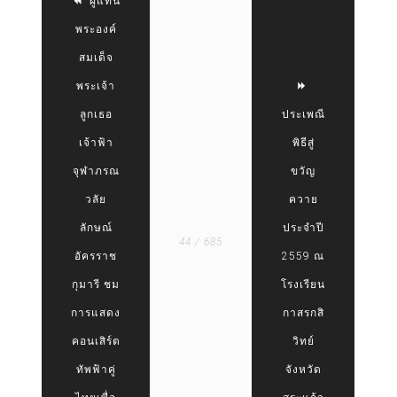
ผู้แทน
พระองค์
สมเด็จ
พระเจ้า
ลูกเธอ
ประเพณี
เจ้าฟ้า
พิธีสู่
จุฬาภรณ
ขวัญ
วลัย
ควาย
ลักษณ์
ประจำปี
44 / 685
อัครราช
2559 ณ
กุมารี ชม
โรงเรียน
การแสดง
กาสรกสิ
คอนเสิร์ต
วิทย์
ทัพฟ้าคู่
จังหวัด