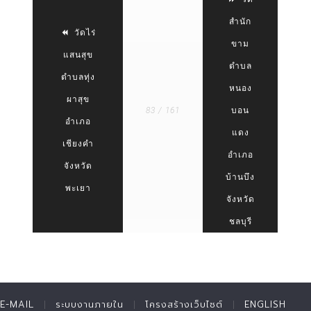
สำนัก
วัดไร่
ขาม
แสนสุข
ตำบล
ตำบลทุ่ง
หนอง
ผาสุข
83 / 161
บอน
อำเภอ
แดง
เชียงคำ
อำเภอ
จังหวัด
บ้านบึง
พะเยา
จังหวัด
ชลบุรี
E-MAIL
ระบบงานภายใน
โครงสร้างเว็บไซต์
ENGLISH