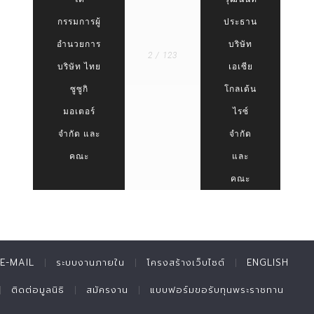
กรรมการผู้
ประธาน
อำนวยการ
บริษัท
2 / 123
บริษัท ไทย
เอเซีย
ซูซูกิ
โกลเด้น
มอเตอร์
ไรซ์
จำกัด และ
จำกัด
คณะ
และ
คณะ
E-MAIL
ระบบงานภายใน
โครงสร้างเว็บไซต์
ENGLISH
ติดต่อมูลนิธิ
สมัครงาน
แบบฟอร์มขอรับทุนพระราชทาน