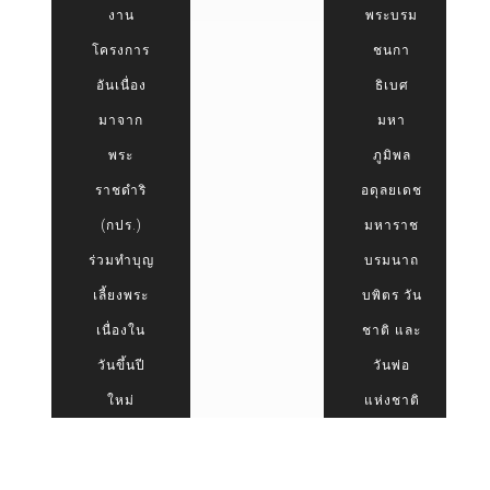
งาน
พระบรม
โครงการ
ชนกา
อันเนื่อง
ธิเบศ
มาจาก
มหา
พระ
ภูมิพล
ราชดำริ
อดุลยเดช
(กปร.)
มหาราช
ร่วมทำบุญ
บรมนาถ
เลี้ยงพระ
บพิตร วัน
เนื่องใน
ชาติ และ
วันขึ้นปี
วันพ่อ
ใหม่
แห่งชาติ