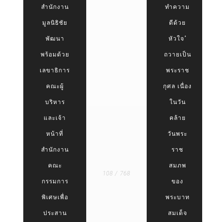
สำนักงาน
ทำความ
มูลนิธิชัย
ดีด้วย
พัฒนา
หัวใจ”
พร้อมด้วย
ถวายเป็น
เลขาธิการ
พระราช
คณะผู้
กุศล เนื่อง
บริหาร
ในวัน
และเจ้า
คล้าย
หน้าที่
วันพระ
สำนักงาน
ราช
คณะ
สมภพ
108 / 768
กรรมการ
ของ
พิเศษเพื่อ
พระบาท
ประสาน
สมเด็จ