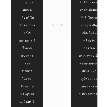
ปาฐกถา
ในพิธีวางพวง
เทิดพระ
มาลาเพื่อน้อม
เกียรติ ใน
รำลึกในพระ
หัวข้อ “การ
78 / 768
มหากรุณาธิคุณ
แก้ไข
เนื่องในวัน
สถานการณ์
คล้ายวัน
น้ำตาม
สวรรคต
แนวทาง
พระบาทสมเด็จ
พระ
พระบรมชนกา
ราชดำริ”
ธิเบศ มหา
ในงาน“
ภูมิพลอดุลย
ศิระกราน
เดชมหาราช
พระภูบาล
บรมนาถบพิตร
นวมินทร์ ปี