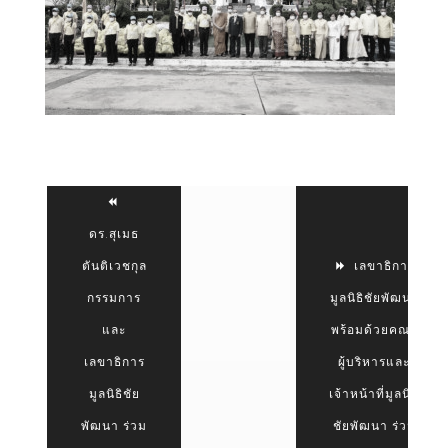
ดร.สุเมธ
ตันติเวชกุล
เลขาธิการ
กรรมการ
มูลนิธิชัยพัฒนา
และ
พร้อมด้วยคณะ
เลขาธิการ
ผู้บริหารและ
มูลนิธิชัย
เจ้าหน้าที่มูลนิธิ
พัฒนา ร่วม
ชัยพัฒนา ร่วม