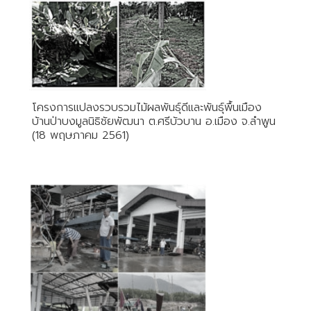
โครงการแปลงรวบรวมไม้ผลพันธุ์ดีและพันธุ์พื้นเมือง
บ้านป่าบงมูลนิธิชัยพัฒนา ต.ศรีบัวบาน อ.เมือง จ.ลำพูน
(18 พฤษภาคม 2561)