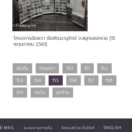
โครงการอัมพวา ชัยพัฒนานุรักษ์ จ.สมุทรสงคราม (15
พฤษภาคม 2561)
เริ่มต้น
ก่อนหน้า
150
151
152
153
154
155
156
157
158
159
ต่อไป
สุดท้าย
E-MAIL
ระบบงานภายใน
โครงสร้างเว็บไซต์
ENGLISH