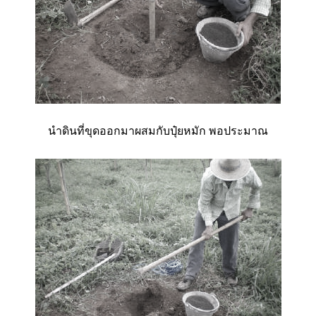
นำดินที่ขุดออกมาผสมกับปุ๋ยหมัก พอประมาณ