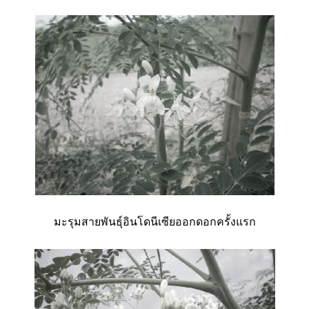
มะรุมสายพันธุ์อินโดนีเซียออกดอกครั้งแรก