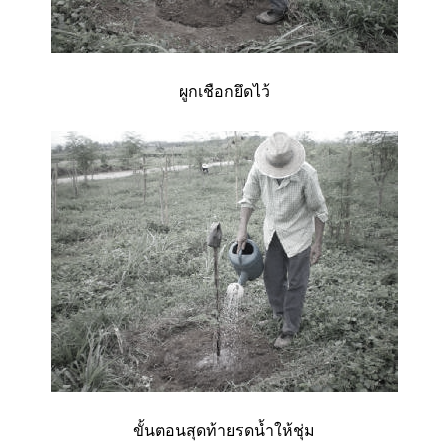
ผูกเชือกยึดไว้
ขั้นตอนสุดท้ายรดน้ำให้ชุ่ม