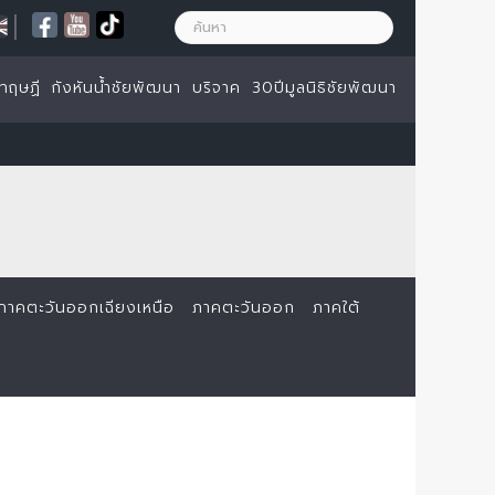
|
ทฤษฏี
กังหันน้ำชัยพัฒนา
บริจาค
30ปีมูลนิธิชัยพัฒนา
ภาคตะวันออกเฉียงเหนือ
ภาคตะวันออก
ภาคใต้