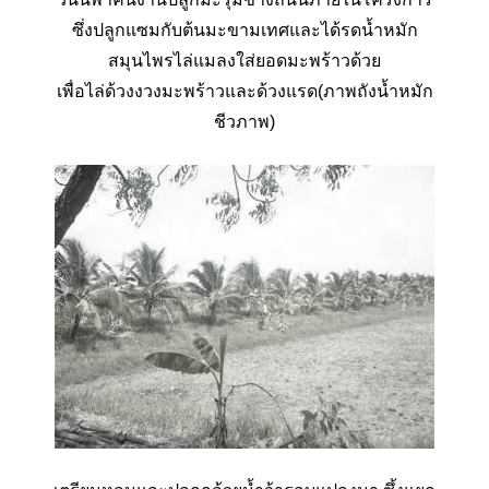
ซึ่งปลูกแซมกับต้นมะขามเทศและได้รดน้ำหมัก
สมุนไพรไล่แมลงใส่ยอดมะพร้าวด้วย
เพื่อไล่ด้วงงวงมะพร้าวและด้วงแรด(ภาพถังน้ำหมัก
ชีวภาพ)