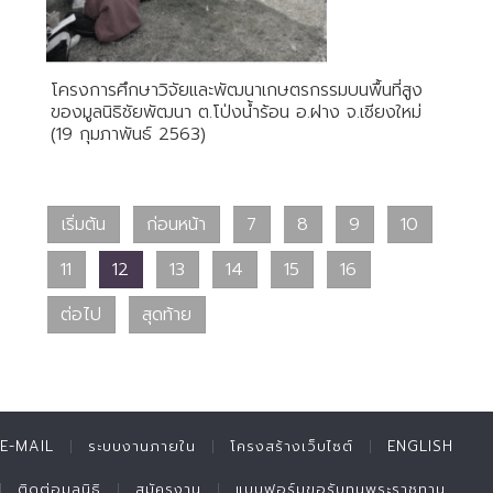
โครงการศึกษาวิจัยและพัฒนาเกษตรกรรมบนพื้นที่สูง
ของมูลนิธิชัยพัฒนา ต.โป่งน้ำร้อน อ.ฝาง จ.เชียงใหม่
(19 กุมภาพันธ์ 2563)
เริ่มต้น
ก่อนหน้า
7
8
9
10
11
12
13
14
15
16
ต่อไป
สุดท้าย
E-MAIL
ระบบงานภายใน
โครงสร้างเว็บไซต์
ENGLISH
ติดต่อมูลนิธิ
สมัครงาน
แบบฟอร์มขอรับทุนพระราชทาน