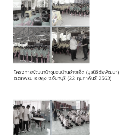
โครงการพัฒนาป่าชุมชนบ้านอ่างเอ็ด (มูลนิธิชัยพัฒนา)
ต.ตกพรม อ.ขลุง จ.จันทบุรี (22 กุมภาพันธ์ 2563)