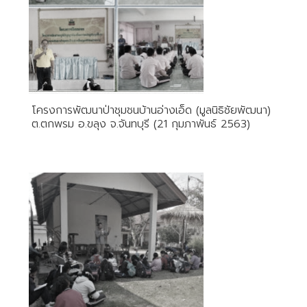
โครงการพัฒนาป่าชุมชนบ้านอ่างเอ็ด (มูลนิธิชัยพัฒนา)
ต.ตกพรม อ.ขลุง จ.จันทบุรี (21 กุมภาพันธ์ 2563)