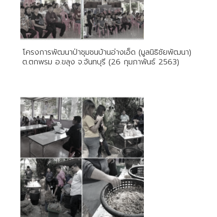
โครงการพัฒนาป่าชุมชนบ้านอ่างเอ็ด (มูลนิธิชัยพัฒนา)
ต.ตกพรม อ.ขลุง จ.จันทบุรี (26 กุมภาพันธ์ 2563)